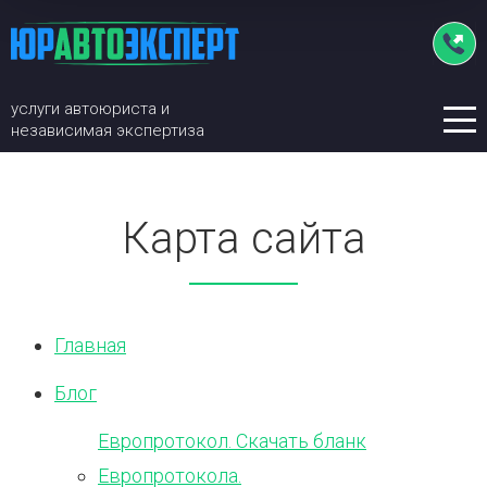
услуги автоюриста и
независимая экспертиза
Главная
Карта сайта
Услуги автоюриста
Независимая экспертиза
О компании
Главная
Цены
Блог
Контакты
Европротокол. Скачать бланк
Европротокола.